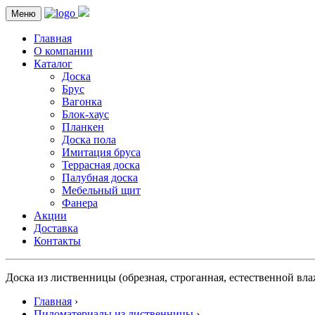
Меню
Главная
О компании
Каталог
Доска
Брус
Вагонка
Блок-хаус
Планкен
Доска пола
Имитация бруса
Террасная доска
Палубная доска
Мебельный щит
Фанера
Акции
Доставка
Контакты
Доска из лиственницы (обрезная, строганная, естественной вла
Главная
›
Пиломатериалы из лиственницы
›