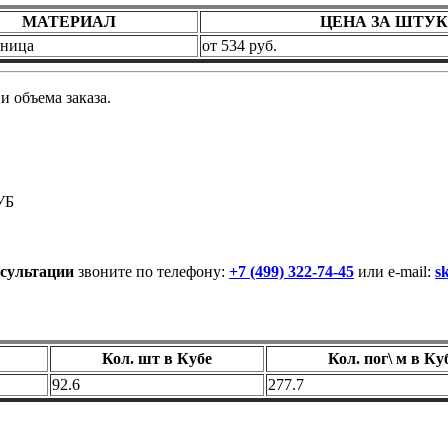
МАТЕРИАЛ
ЦЕНА ЗА ШТУ
нница
от 534 руб.
и объема заказа.
УБ
сультации
звоните по телефону:
+7 (499) 322-74-45
или e-mail:
s
Кол. шт в Кубе
Кол. пог\ м в Ку
92.6
277.7