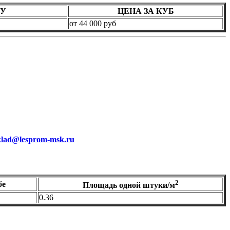
КУ
ЦЕНА ЗА КУБ
от 44 000 руб
klad@lesprom-msk.ru
2
бе
Площадь одной штуки/м
0.36