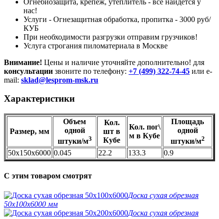
Огнебиозащита, крепеж, утеплитель - все найдется у
нас!
Услуги - Огнезащитная обработка, пропитка - 3000 руб/
КУБ
При необходимости разгрузки отправим грузчиков!
Услуга строгания пиломатериала в Москве
Внимание!
Цены и наличие уточняйте дополнительно! для
консультации
звоните по телефону:
+7 (499) 322-74-45
или e-
mail:
sklad@lesprom-msk.ru
Характеристики
Объем
Площадь
Кол.
Кол. пог\
одной
одной
Размер, мм
шт в
м в Кубе
3
2
Кубе
штуки/м
штуки/м
50х150х6000
0.045
22.2
133.3
0.9
C этим товаром смотрят
Доска сухая обрезная
50х100х6000 мм
Доска сухая обрезная