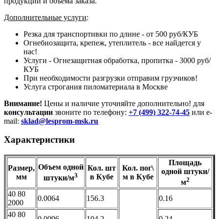
продукции и объема заказа.
Дополнительные услуги
:
Резка для транспортивки по длине - от 500 руб/КУБ
Огнебиозащита, крепеж, утеплитель - все найдется у
нас!
Услуги - Огнезащитная обработка, пропитка - 3000 руб/
КУБ
При необходимости разгрузки отправим грузчиков!
Услуга строгания пиломатериала в Москве
Внимание!
Цены и наличие уточняйте дополнительно! для
консультации
звоните по телефону:
+7 (499) 322-74-45
или e-
mail:
sklad@lesprom-msk.ru
Характеристики
Площадь
Объем одной
Размер,
Кол. шт
Кол. пог\
одной штуки/
3
мм
в Кубе
м в Кубе
штуки/м
2
м
40 80
0.0064
156.3
0.16
2000
40 80
0.0096
104.2
0.24